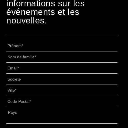
informations sur les
événements et les
nouvelles.
Prénom
*
Nom
de
Email
*
famille
*
Senza
Titolo
*
Ville
*
Code
Postal
*
Adresse
*
Pays
Profil
*