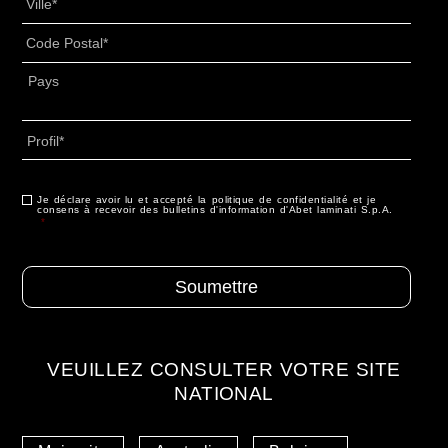
Code
Postal
*
Adresse
*
Pays
Profil
*
Je déclare avoir lu et accepté la politique de confidentialité et je
Consentement
*
consens à recevoir des bulletins d'information d'Abet laminati S.p.A.
*
VEUILLEZ CONSULTER VOTRE SITE
NATIONAL