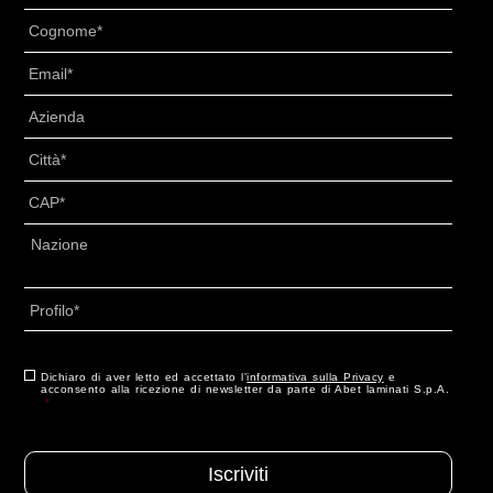
Cognome
*
Email
*
Senza
Titolo
*
Città
*
CAP
*
Indirizzo
*
Nazione
Profilo
*
Consenso
Dichiaro di aver letto ed accettato l'
*
informativa sulla Privacy
e
acconsento alla ricezione di newsletter da parte di Abet laminati S.p.A.
*