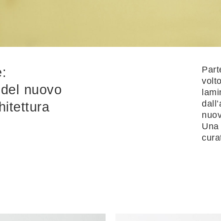
Part
e:
volt
e del nuovo
lami
dall
hitettura
nuov
Una 
cura