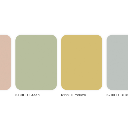
6198
D Green
6199
D Yellow
6200
D Blu