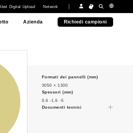
 post-
Furniture
Abet Digital Upload
Network
Outdoor Fun
670
670
Outdoor Fun
rovere antivo
rovere antivo
Abet
etto
Azienda
Richiedi campioni
Formati dei pannelli (mm)
3050 × 1300
Spessori (mm)
0,6 -
1,6 -
5
Documenti tecnici