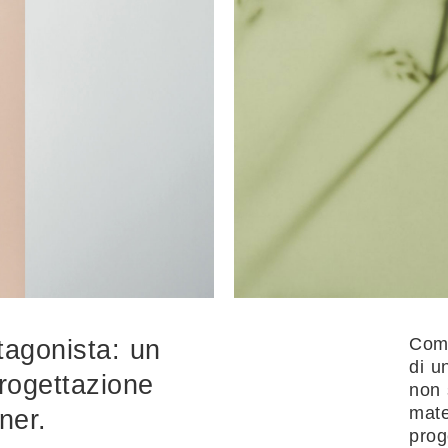
Come
tagonista: un
di u
progettazione
non 
mate
ner.
prog